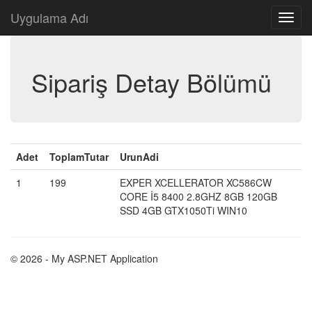
Uygulama Adı
Sipariş Detay Bölümü
Adet
ToplamTutar
UrunAdi
1
199
EXPER XCELLERATOR XC586CW
CORE İ5 8400 2.8GHZ 8GB 120GB
SSD 4GB GTX1050Ti WIN10
© 2026 - My ASP.NET Application