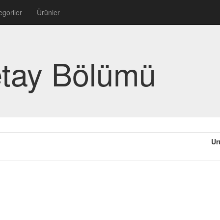
egoriler
Ürünler
etay Bölümü
Ur