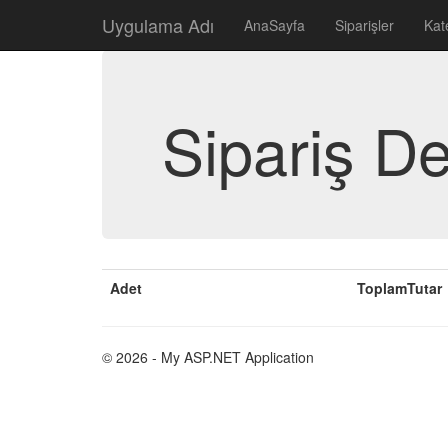
Uygulama Adı
AnaSayfa
Siparişler
Kat
Sipariş D
Adet
ToplamTutar
© 2026 - My ASP.NET Application